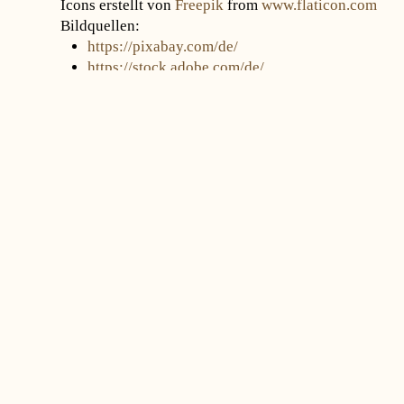
Icons erstellt von
Freepik
from
www.flaticon.com
Bildquellen:
https://pixabay.com/de/
https://stock.adobe.com/de/
https://elements.envato.com/
http://www.creaticca.com/
Menü
Recht & 
Home
Kontakt
Service
Impressu
Über Hal.Ra
Datenschu
Karriere
Cookies